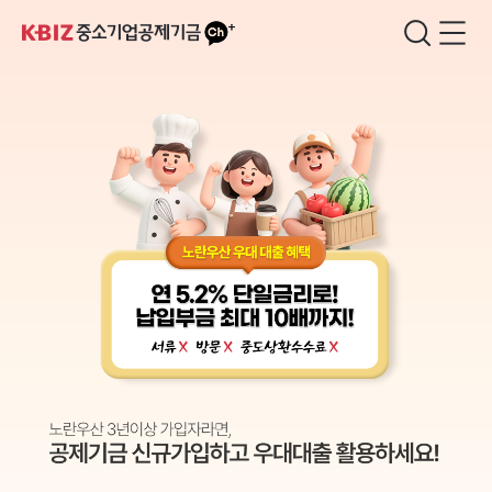
카
검
메
소
카
색
뉴
기
오
창
열
업
톡
기
·
소
상
공
인
공
제