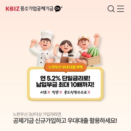
카
검
메
소
카
색
뉴
기
오
창
열
업
톡
기
·
소
상
공
인
공
제