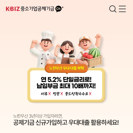
카
검
메
소
카
색
뉴
기
오
창
열
업
톡
기
·
소
상
공
인
공
제